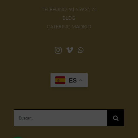
TELÉFONO:
91 659 31 74
BLOG
CATERING MADRID
ES
Buscar: