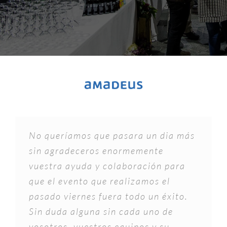
No queríamos que pasara un dia más
sin agradeceros enormemente
vuestra ayuda y colaboración para
que el evento que realizamos el
pasado viernes fuera todo un éxito.
Sin duda alguna sin cada uno de
vosotros, vuestros equipos y su