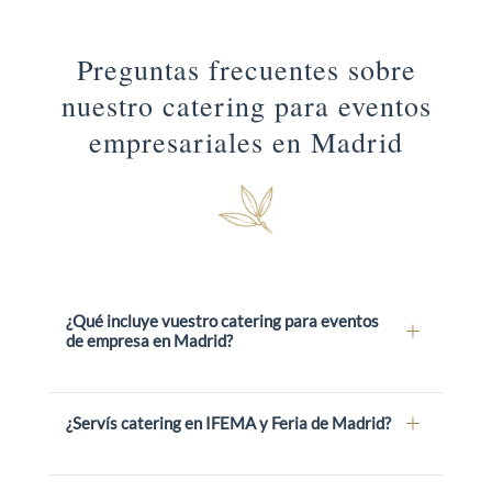
Preguntas frecuentes sobre
nuestro catering para eventos
empresariales en Madrid
¿Qué incluye vuestro catering para eventos
de empresa en Madrid?
Nuestro catering para eventos de empresa incluye
¿Servís catering en IFEMA y Feria de Madrid?
cocina propia desplazada al lugar del evento,
coordinación con el espacio elegido, personal de
sala, menaje, cristalería y presentación cuidada.
Sí, trabajamos habitualmente en IFEMA y