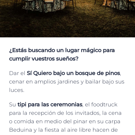
¿
E
stás buscando un lugar mágico para
cumplir vuestros sueños?
D
ar el
Sí
Quiero
bajo
un bosque de pinos
,
cenar en
amplios
j
ardines y bailar bajo sus
luces.
Su
tipi para las ceremonias
, el
foodtruck
para la recepción de los invitados, la cena
o comida en medio del pinar en su carpa
Beduina y la fiesta al aire libre hacen de