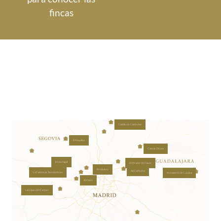
fincas
Castillo de Castilnovo
El Esquileo
Casa de Oficios
El Hormigal
El Mirador del Sauce
Pendolero
Aal Cachucho
La Casona de Torrelodones
Monasterio de Lupiana
El Gasco
Las Llaves del Carmen