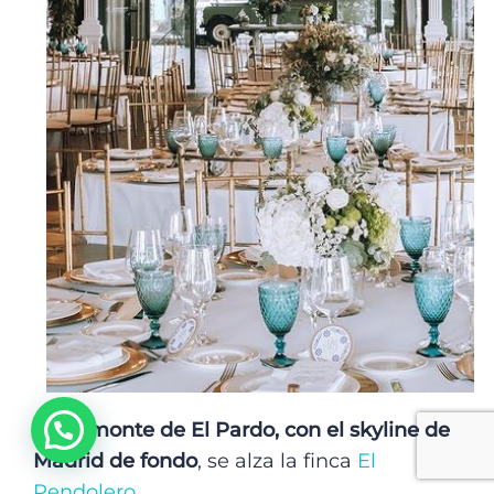
En el
monte de El Pardo, con el skyline de
Madrid de fondo
, se alza la finca
El
Pendolero
.