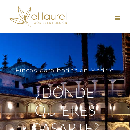
Saltar
al
contenido
Fincas para bodas en Madrid
¿DÓNDE
QUIERES
CASARTE?