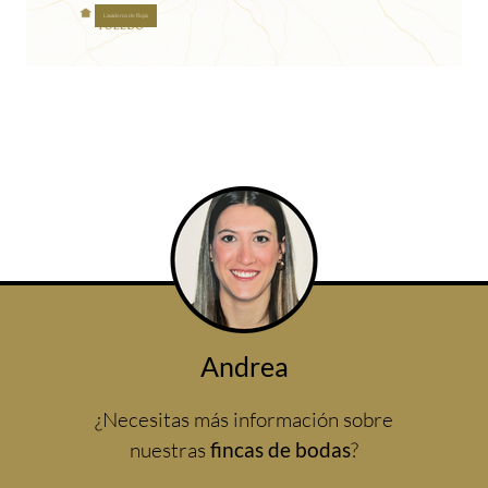
Lavaderos de Rojas
Andrea
¿Necesitas más información sobre
nuestras
fincas de bodas
?