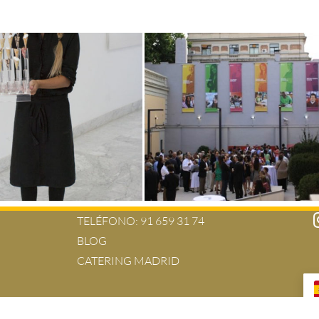
TELÉFONO:
91 659 31 74
BLOG
CATERING MADRID