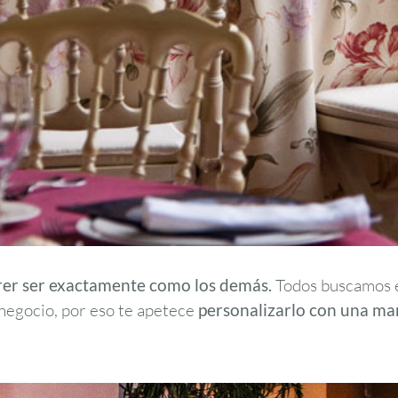
er ser exactamente como los demás.
Todos buscamos 
u negocio, por eso te apetece
personalizarlo con una
man