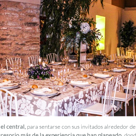
l central,
para sentarse con sus invitados alrededor de
ccesorio más de la experiencia que han planeado
, don