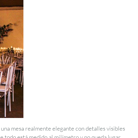
 una mesa realmente elegante con detalles visibles
de todo está medido al milímetro y no queda lugar