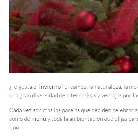
¿Te gusta el
invierno
? el campo, la naturaleza, la n
una gran diversidad de alternativas y ventajas por l
Cada vez son más las parejas que deciden celebrar s
como de
menú
y toda la ambientación que elijas par
tipo.