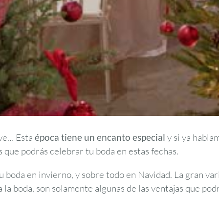
ieve… Esta
época tiene un encanto especial
y si ya habla
as que podrás celebrar tu boda en estas fechas.
u boda en invierno, y sobre todo en Navidad. La gran va
a la boda, son solamente algunas de las ventajas que pod