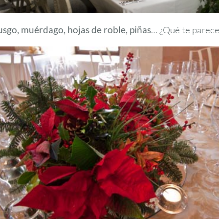
sgo, muérdago, hojas de roble, piñas
… ¿Qué te parece