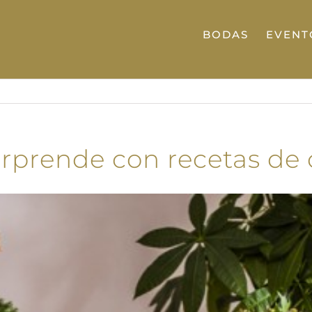
BODAS
EVENT
rprende con recetas de o