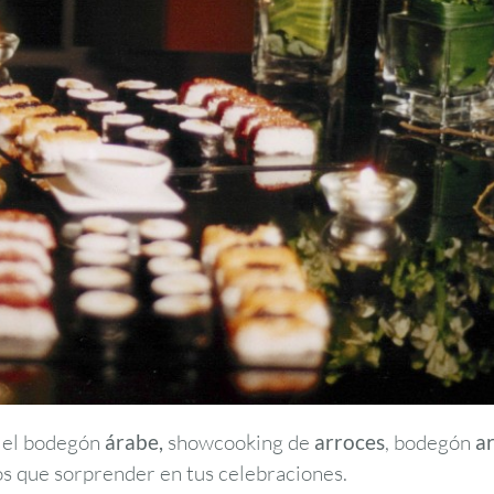
el bodegón
árabe,
showcooking de
arroces
, bodegón
a
os que sorprender en tus celebraciones.