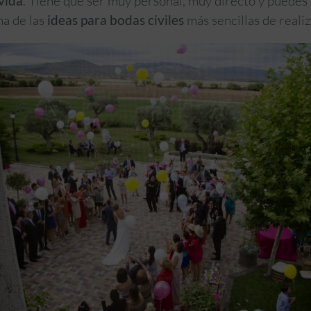
vida
. Tiene que ser muy personal, muy directo y puedes
na de las
ideas para bodas civiles
más sencillas de realiz