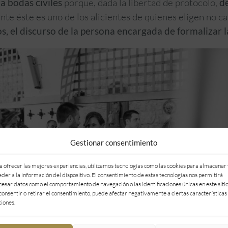
a bodas civiles
porque, dada la libertad de protocolo,
d
 éste es uno de los alicientes de quienes eligen no casa
s, el discurso de la persona encargada de formalizar l
Gestionar consentimiento
a ofrecer las mejores experiencias, utilizamos tecnologías como las cookies para almacenar 
eder a la información del dispositivo. El consentimiento de estas tecnologías nos permitirá
cesar datos como el comportamiento de navegación o las identificaciones únicas en este sitio
consentir o retirar el consentimiento, puede afectar negativamente a ciertas características
ciones.