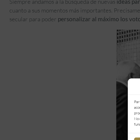
Siempre andamos a la búsqueda de nuevas
ideas par
cuanto a sus momentos más importantes. Precisamente
secular para poder
personalizar al máximo los voto
Par
acc
pro
No 
fun