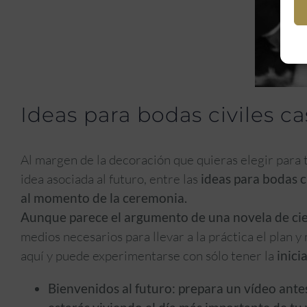
Ideas para bodas civiles cas
Al margen de la decoración que quieras elegir para tu
idea asociada al futuro, entre las
ideas para bodas c
al momento de la ceremonia.
Aunque parece el argumento de una novela de cien
medios necesarios para llevar a la práctica el plan 
aquí y puede experimentarse con sólo tener la
inici
Bienvenidos al futuro:
prepara un vídeo antes