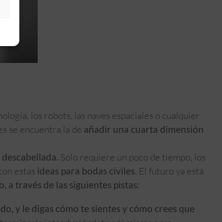
ología, los robots, las naves espaciales o cualquier
es se encuentra la de
añadir una cuarta dimensión
 descabellada.
Sólo requiere un poco de tiempo, los
con estas
ideas para bodas civiles
. El futuro ya está
, a través de las siguientes pistas:
ido, y le digas cómo te sientes y cómo crees que