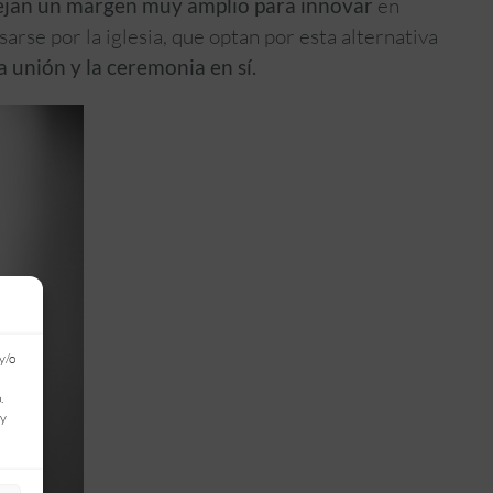
ejan un margen muy amplio para innovar
en
rse por la iglesia, que optan por esta alternativa
a unión y la ceremonia en sí.
y/o
.
 y