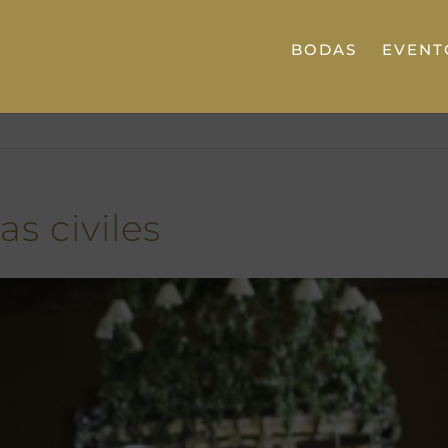
BODAS
EVENT
s civiles