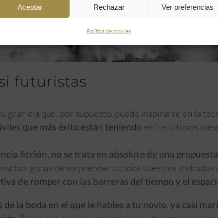
Aceptar
Rechazar
Ver preferencias
Política de cookies
i futuristas
 gran día que, por supuesto, puede inspirarse en la tecn
iviles
que más éxito están teniendo
en los últimos mes
cia ficción, no se trata en absoluto de una propuesta
y muchas ganas de sorprender a todos vuestros invitados 
ativa de romper con las barreras del tiempo y el espacio
 de la boda en el que le hables a tu novio, ya casi mar