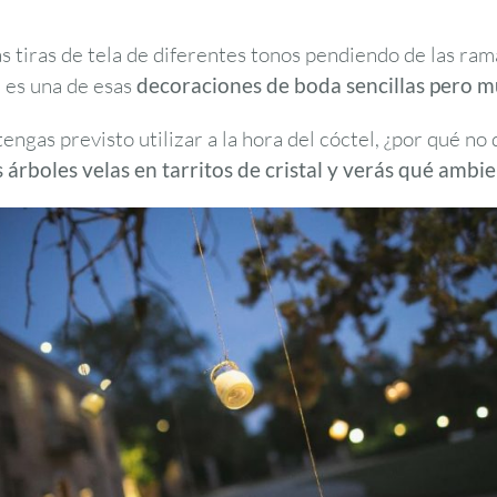
 tiras de tela de diferentes tonos pendiendo de las rama
a es una de esas
decoraciones de boda
sencillas pero m
ngas previsto utilizar a la hora del cóctel, ¿por qué n
s árboles velas en tarritos de cristal y verás qué ambie