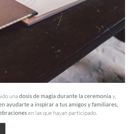
enido una
dosis de magia durante la ceremonia
y,
 ayudarte a inspirar a tus amigos y familiares,
lebraciones
en las que hayan participado.