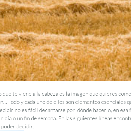
 que te viene a la cabeza es la imagen que quieres como 
ación… Todo y cada uno de ellos son elementos esenciales 
ecidir no es fácil decantarse por dónde hacerlo, en esa
n día o un fin de semana. En las siguientes líneas encont
 poder decidir.