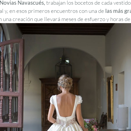
Novias Navascués,
trabajan los bocetos de cada vestido. 
al y, en esos primeros encuentros con una de
las más gr
en una creación que llevará meses de esfuerzo y horas de