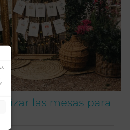
y/o
.
 y
nizar las mesas para