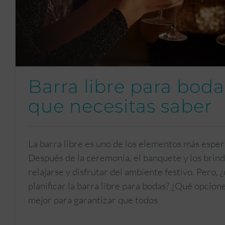
Barra libre para boda
que necesitas saber
La barra libre es uno de los elementos más esper
Después de la ceremonia, el banquete y los brind
relajarse y disfrutar del ambiente festivo. Pero
planificar la barra libre para bodas? ¿Qué opcione
mejor para garantizar que todos