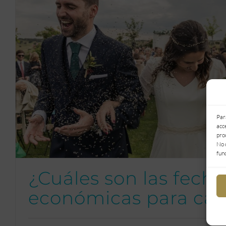
Par
acc
pro
No 
fun
¿Cuáles son las fech
económicas para cas