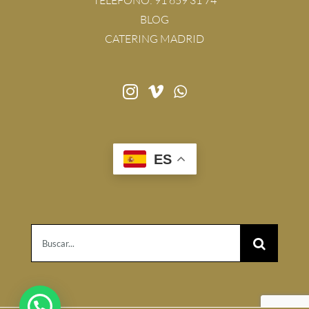
TELÉFONO:
91 659 31 74
BLOG
CATERING MADRID
ES
Buscar: