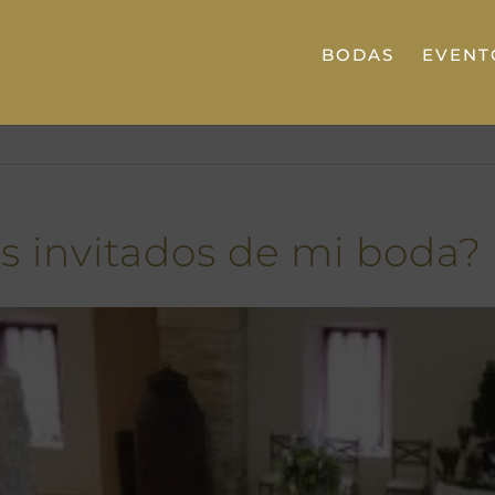
BODAS
EVENT
s invitados de mi boda?