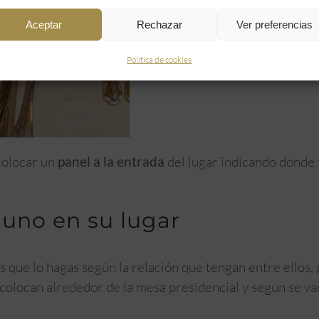
Aceptar
Rechazar
Ver preferencias
Política de cookies
colocar un
panel a la entrada
del lugar indicando dónde 
 uno en su lugar
es que lo hagas según la relación que tengan entre ellos, 
colocan alrededor de la mesa presidencial y según se va