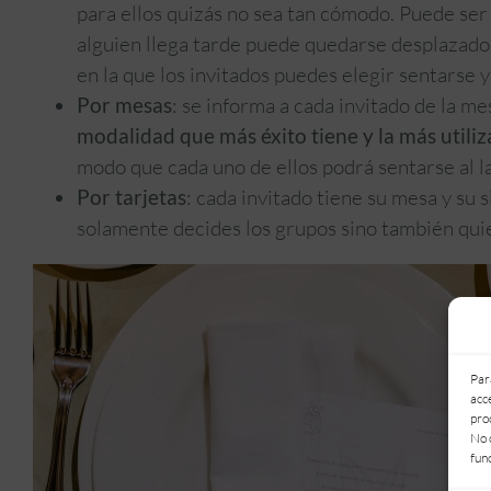
para ellos quizás no sea tan cómodo. Puede ser 
alguien llega tarde puede quedarse desplazado 
en la que los invitados puedes elegir sentarse 
Por mesas
: se informa a cada invitado de la me
modalidad que más éxito tiene y la más utili
modo que cada uno de ellos podrá sentarse al l
Por tarjetas
: cada invitado tiene su mesa y su s
solamente decides los grupos sino también quien
Par
acc
pro
No 
fun