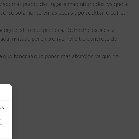
 y además puede dar lugar a malentendidos, ya que si
cerse solamente en las bodas tipo cocktail o buffet
scoge el sitio que prefiera. De hecho, esta es la
cada invitado pero no eligen el sitio concreto de
.
la que tendrás que poner más atención ya que no
y/o
.
 y