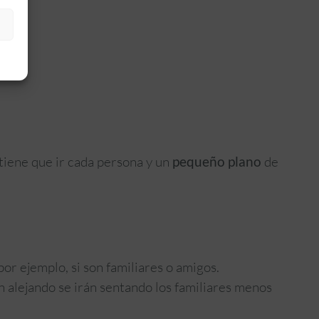
tiene que ir cada persona y un
pequeño plano
de
por ejemplo, si son familiares o amigos.
n alejando se irán sentando los familiares menos