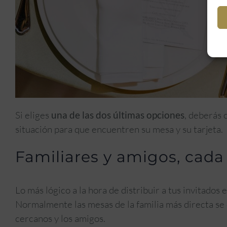
Si eliges
una de las dos últimas opciones
, deberás 
situación para que encuentren su mesa y su tarjeta.
Familiares y amigos, cada
Lo más lógico a la hora de distribuir a tus invitados 
Normalmente las mesas de la familia más directa se 
cercanos y los amigos.