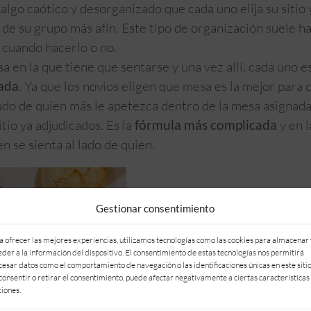
algo caótico y desorganizado que cada uno elija su sitio
de su grupo más afín. Este tipo de organización suele ha
y cuando hacerlo o no.
sa en la que tiene que sentarse y una vez allí, cada uno e
zada
. Ya que los novios eligen que mesa es la mejor para 
ado de quien más le apetezca dentro de la mesa asignada
itio ya adjudicados. Es la
fórmula más complicada
y en 
 se sienta al lado de quien.
Gestionar consentimiento
a ofrecer las mejores experiencias, utilizamos tecnologías como las cookies para almacenar 
eder a la información del dispositivo. El consentimiento de estas tecnologías nos permitirá
cesar datos como el comportamiento de navegación o las identificaciones únicas en este sitio
consentir o retirar el consentimiento, puede afectar negativamente a ciertas características
ciones.