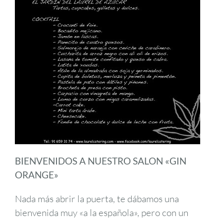
BIENVENIDOS A NUESTRO SALON «GIN
ORANGE»
Nada más abrir la puerta, te dábamos una
bienvenida muy «a la española», pero con un