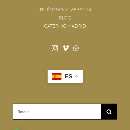
TELÉFONO:
91 659 31 74
BLOG
CATERING MADRID
ES
Buscar: