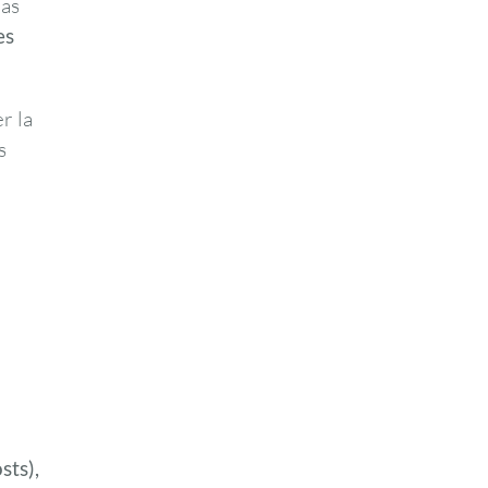
has
es
r la
s
sts),