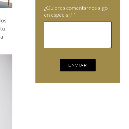
¿Quieres comentarnos algo
en especial?
*
dos.
 tu
ra
ENVIAR